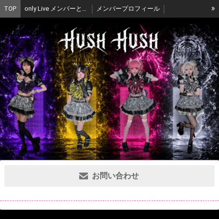
»
TOP
only Live メンバーと通話ができる！
メンバープロフィール
ライブカレンダー
オンライン限定チェキ購入
オンライン限定チェキ購入
Online-Exclusive Cheki Purchase
生誕クラウドファンディング開催中
Birthday Crowdfunding Now Open! 🎉
公式グッズ通販
お問い合わせ
ゆにぴ Profile
ばーぴーProfile
紫雨 Profile
前立ゆのProfile
お問い合わせ